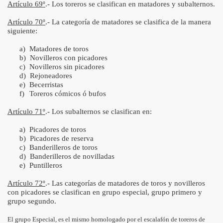
Artículo 69º
.- Los toreros se clasifican en matadores y subalternos.
Artículo 70º
.- La categoría de matadores se clasifica de la manera
siguiente:
a)
Matadores de toros
b)
Novilleros con picadores
c)
Novilleros sin picadores
d)
Rejoneadores
e)
Becerristas
f)
Toreros cómicos ó bufos
Artículo 71º
.- Los subalternos se clasifican en:
a)
Picadores de toros
b)
Picadores de reserva
c)
Banderilleros de toros
d)
Banderilleros de novilladas
e)
Puntilleros
Artículo 72º
.- Las categorías de matadores de toros y novilleros
con picadores se clasifican en grupo especial, grupo primero y
grupo segundo.
El grupo Especial, es el mismo homologado por el escalafón de toreros de