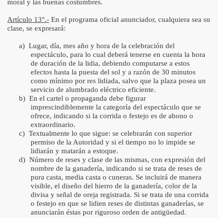
moral y las buenas costumbres.
Artículo 13°.-
En el programa oficial anunciador, cualquiera sea su
clase, se expresará:
a)
Lugar, día, mes año y hora de la celebración del
espectáculo, para lo cual deberá tenerse en cuenta la hora
de duración de la lidia, debiendo computarse a estos
efectos hasta la puesta del sol y a razón de 30 minutos
como mínimo por res lidiada, salvo que la plaza posea un
servicio de alumbrado eléctrico eficiente.
b)
En el cartel o propaganda debe figurar
imprescindiblemente la categoría del espectáculo que se
ofrece, indicando si la corrida o festejo es de abono o
extraordinario.
c)
Textualmente lo que sigue: se celebrarán con superior
permiso de la Autoridad y si el tiempo no lo impide se
lidiarán y matarán a estoque.
d)
Número de reses y clase de las mismas, con expresión del
nombre de la ganadería, indicando si se trata de reses de
pura casta, media casta o cuneras. Se incluirá de manera
visible, el diseño del hierro de la ganadería, color de la
divisa y señal de oreja registrada. Si se trata de una corrida
o festejo en que se lidien reses de distintas ganaderías, se
anunciarán éstas por riguroso orden de antigüedad.