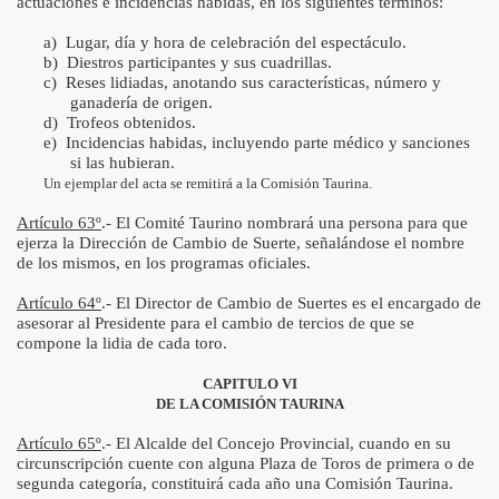
actuaciones e incidencias habidas, en los siguientes términos:
a)
Lugar, día y hora de celebración del espectáculo.
b)
Diestros participantes y sus cuadrillas.
c)
Reses lidiadas, anotando sus características, número y
ganadería de origen.
d)
Trofeos obtenidos.
e)
Incidencias habidas, incluyendo parte médico y sanciones
si las hubieran.
Un ejemplar del acta se remitirá a la Comisión Taurina.
Artículo 63º
.- El Comité Taurino nombrará una persona para que
ejerza la Dirección de Cambio de Suerte, señalándose el nombre
de los mismos, en los programas oficiales.
Artículo 64º
.- El Director de Cambio de Suertes es el encargado de
asesorar al Presidente para el cambio de tercios de que se
compone la lidia de cada toro.
CAPITULO VI
DE LA COMISIÓN TAURINA
Artículo 65º
.- El Alcalde del Concejo Provincial, cuando en su
circunscripción cuente con alguna Plaza de Toros de primera o de
segunda categoría, constituirá cada año una Comisión Taurina.