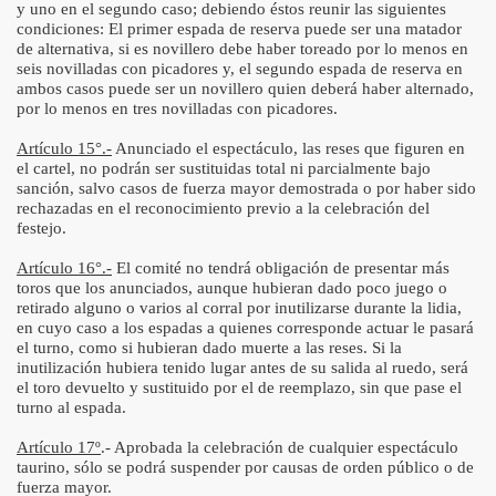
y uno en el segundo caso; debiendo éstos reunir las siguientes
condiciones: El primer espada de reserva puede ser una matador
de alternativa, si es novillero debe haber toreado por lo menos en
seis novilladas con picadores y, el segundo espada de reserva en
ambos casos puede ser un novillero quien deberá haber alternado,
por lo menos en tres novilladas con picadores.
Artículo 15°.-
Anunciado el espectáculo, las reses que figuren en
el cartel, no podrán ser sustituidas total ni parcialmente bajo
sanción, salvo casos de fuerza mayor demostrada o por haber sido
rechazadas en el reconocimiento previo a la celebración del
festejo.
Artículo 16°.-
El comité no tendrá obligación de presentar más
toros que los anunciados, aunque hubieran dado poco juego o
retirado alguno o varios al corral por inutilizarse durante la lidia,
en cuyo caso a los espadas a quienes corresponde actuar le pasará
el turno, como si hubieran dado muerte a las reses. Si la
inutilización hubiera tenido lugar antes de su salida al ruedo, será
el toro devuelto y sustituido por el de reemplazo, sin que pase el
turno al espada.
Artículo 17º
.- Aprobada la celebración de cualquier espectáculo
taurino, sólo se podrá suspender por causas de orden público o de
fuerza mayor.