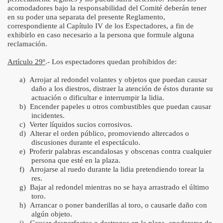
acomodadores bajo la responsabilidad del Comité deberán tener
en su poder una separata del presente Reglamento,
correspondiente al Capítulo IV de los Espectadores, a fin de
exhibirlo en caso necesario a la persona que formule alguna
reclamación.
Artículo 29º
.- Los espectadores quedan prohibidos de:
a)
Arrojar al redondel volantes y objetos que puedan causar
daño a los diestros, distraer la atención de éstos durante su
actuación o dificultar e interrumpir la lidia.
b)
Encender papeles u otros combustibles que puedan causar
incidentes.
c)
Verter líquidos sucios corrosivos.
d)
Alterar el orden público, promoviendo altercados o
discusiones durante el espectáculo.
e)
Proferir palabras escandalosas y obscenas contra cualquier
persona que esté en la plaza.
f)
Arrojarse al ruedo durante la lidia pretendiendo torear la
res.
g)
Bajar al redondel mientras no se haya arrastrado el último
toro.
h)
Arrancar o poner banderillas al toro, o causarle daño con
algún objeto.