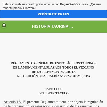
Este sitio web fue creado gratuitamente con
PaginaWebGratis.es
. ¿Quieres
tener tu propio sitio web?
REGÍSTRATE GRATIS
HISTORIA TAURINA DEL PERÚ
del Perú
 Toros en el América
e toros en el Perú
REGLAMENTO GENERAL DE ESPECTÁCULOS TAURINOS
DE LA MONUMENTAL PLAZA DE TOROS EL VIZCAINO
DE LA PROVINCIA DE CHOTA
RESOLUCIÓN DE ALCALDÍA N° 222-2007-MPCH/A
lagros
ros de Chacra Ríos
CAPITULO I
DEL ESPECTÁCULO
Artículo 1°.-
El presente Reglamento tiene por objeto la regulación
de la preparación, organización y desarrollo de los espectáculos
aza de Toros de Acho