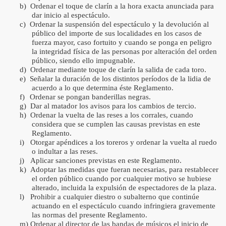
b)
Ordenar el toque de clarín a la hora exacta anunciada para
dar inicio al espectáculo.
c)
Ordenar la suspensión del espectáculo y la devolución al
público del importe de sus localidades en los casos de
fuerza mayor, caso fortuito y cuando se ponga en peligro
la integridad física de las personas por alteración del orden
público, siendo ello impugnable.
d)
Ordenar mediante toque de clarín la salida de cada toro.
e)
Señalar la duración de los distintos períodos de la lidia de
acuerdo a lo que determina éste Reglamento.
f)
Ordenar se pongan banderillas negras.
g)
Dar al matador los avisos para los cambios de tercio.
h)
Ordenar la vuelta de las reses a los corrales, cuando
considera que se cumplen las causas previstas en este
Reglamento.
i)
Otorgar apéndices a los toreros y ordenar la vuelta al ruedo
o indultar a las reses.
j)
Aplicar sanciones previstas en este Reglamento.
k)
Adoptar las medidas que fueran necesarias, para restablecer
el orden público cuando por cualquier motivo se hubiese
alterado, incluida la expulsión de espectadores de la plaza.
l)
Prohibir a cualquier diestro o subalterno que continúe
actuando en el espectáculo cuando infringiera gravemente
las normas del presente Reglamento.
m)
Ordenar al director de las bandas de músicos el inicio de