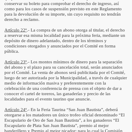
conservar su boleto para comprobar el derecho de ingreso, así
como para los casos de suspensión previsto en este Reglamento
para la devolución de su importe, sin cuyo requisito no tendrán
derecho a reclamo.
Artículo 22º
.- La compra de un abono otorga al titular, el derecho
a reservar esa misma localidad para la próxima feria, mediante un
depósito de dinero adelantado, dentro de los términos y
condiciones otorgados y anunciados por el Comité en forma
pública.
Artículo 23º
.- Los montos mínimos de dinero para la separación
del abono y el plazo para su cancelación total, serán anunciados
por el Comité. La venta de abonos será publicitada por el Comité,
luego de ser autorizada por la Municipalidad, a través de cualquier
medio de información masiva y preferentemente con la
celebración de una conferencia de prensa con el objeto de dar a
conocer el cartel de toreros, las ganaderías y precio de las
localidades para el evento taurino que anuncie.
Artículo 24º
.- En la Feria Taurina “San Juan Bautista”, deberá
otorgarse a los matadores un único trofeo oficial denominado “El
Escapulario de Oro de San Juan Bautista”, a los ganaderos “El
Escapulario de Plata San Juan Bautista”, premio al mejor
banderillero y Premio al mejor picador; para lo cual la Comisión