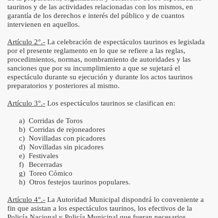
taurinos y de las actividades relacionadas con los mismos, en
garantía de los derechos e interés del público y de cuantos
oreros peruanos
intervienen en aquellos.
najes en la Fiesta Brava
Artículo 2°.-
La celebración de espectáculos taurinos es legislada
por el presente reglamento en lo que se refiere a las reglas,
procedimientos, normas, nombramiento de autoridades y las
trito del Rímac
sanciones que por su incumplimiento a que se sujetará el
espectáculo durante su ejecución y durante los actos taurinos
Provincia de Chota
preparatorios y posteriores al mismo.
 Señor de los Milagros
Artículo 3°.-
Los espectáculos taurinos se clasifican en:
a)
Corridas de Toros
el Señor de los Milagros
b)
Corridas de rejoneadores
c)
Novilladas con picadores
s - Perú Taurino 2009
d)
Novilladas sin picadores
e)
Festivales
f)
Becerradas
s con Caballos - Perú Taurino 2009
g)
Toreo Cómico
h)
Otros festejos taurinos populares.
in Caballos - Perú Taurino 2009
Artículo 4°.-
La Autoridad Municipal dispondrá lo conveniente a
tas, Rejoneadores y Aficionados
fin que asistan a los espectáculos taurinos, los efectivos de la
Policía Nacional y Policía Municipal que fueran necesarios,