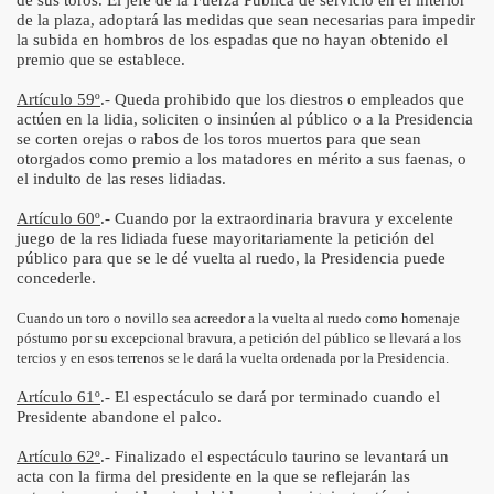
de sus toros. El jefe de la Fuerza Pública de servicio en el interior
de la plaza, adoptará las medidas que sean necesarias para impedir
la subida en hombros de los espadas que no hayan obtenido el
premio que se establece.
Artículo 59º
.- Queda prohibido que los diestros o empleados que
actúen en la lidia, soliciten o insinúen al público o a la Presidencia
se corten orejas o rabos de los toros muertos para que sean
otorgados como premio a los matadores en mérito a sus faenas, o
el indulto de las reses lidiadas.
Artículo 60º
.- Cuando por la extraordinaria bravura y excelente
juego de la res lidiada fuese mayoritariamente la petición del
público para que se le dé vuelta al ruedo, la Presidencia puede
concederle.
Cuando un toro o novillo sea acreedor a la vuelta al ruedo como homenaje
póstumo por su excepcional bravura, a petición del público se llevará a los
tercios y en esos terrenos se le dará la vuelta ordenada por la Presidencia.
Artículo 61º
.- El espectáculo se dará por terminado cuando el
Presidente abandone el palco.
Artículo 62º
.- Finalizado el espectáculo taurino se levantará un
acta con la firma del presidente en la que se reflejarán las