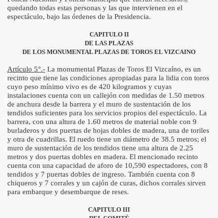
quedando todas estas personas y las que intervienen en el
n el Perú Taurino 2009
espectáculo, bajo las órdenes de la Presidencia.
urino 2008 - Matadores de Toros
CAPITULO II
DE LAS PLAZAS
rino 2008 - Novilleros
DE LOS MONUMENTAL PLAZAS DE TOROS EL VIZCAINO
Artículo 5°.-
La monumental Plazas de Toros El Vizcaíno, es un
rino 2008 - Becerristas, Rejoneadores y Aficionados
recinto que tiene las condiciones apropiadas para la lidia con toros
cuyo peso mínimo vivo es de 420 kilogramos y cuyas
aurinos en el Perú 2008
instalaciones cuenta con un callejón con medidas de 1.50 metros
de anchura desde la barrera y el muro de sustentación de los
 - Matadores de Toros en el Perú
tendidos suficientes para los servicios propios del espectáculo. La
barrera, con una altura de 1.60 metros de material noble con 9
burladeros y dos puertas de hojas dobles de madera, una de toriles
. Novilleros en el Perú
y otra de cuadrillas. El ruedo tiene un diámetro de 38.5 metros; el
muro de sustentación de los tendidos tiene una altura de 2.25
 - Festivales, Rejoneo, Becerradas
metros y dos puertas dobles en madera. El mencionado recinto
cuenta con una capacidad de aforo de 10,590 espectadores, con 8
aurinos en el Perú - 2007
tendidos y 7 puertas dobles de ingreso. También cuenta con 8
chiqueros y 7 corrales y un cajón de curas, dichos corrales sirven
para embarque y desembarque de reses.
INUAR LAS CORRIDAS EN EL PERÚ?
CAPITULO III