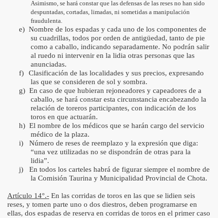
Asimismo, se hará constar que las defensas de las reses no han sido
despuntadas, cortadas, limadas, ni sometidas a manipulación
fraudulenta.
e)
Nombre de los espadas y cada uno de los componentes de
su cuadrillas, todos por orden de antigüedad, tanto de pie
como a caballo, indicando separadamente. No podrán salir
al ruedo ni intervenir en la lidia otras personas que las
anunciadas.
f)
Clasificación de las localidades y sus precios, expresando
las que se consideren de sol y sombra.
g)
En caso de que hubieran rejoneadores y capeadores de a
caballo, se hará constar esta circunstancia encabezando la
relación de toreros participantes, con indicación de los
toros en que actuarán.
h)
El nombre de los médicos que se harán cargo del servicio
médico de la plaza.
i)
Número de reses de reemplazo y la expresión que diga:
“una vez utilizadas no se dispondrán de otras para la
lidia”.
j)
En todos los carteles habrá de figurar siempre el nombre de
la Comisión Taurina y Municipalidad Provincial de Chota.
Artículo 14°.-
En las corridas de toros en las que se lidien seis
reses, y tomen parte uno o dos diestros, deben programarse en
ellas, dos espadas de reserva en corridas de toros en el primer caso