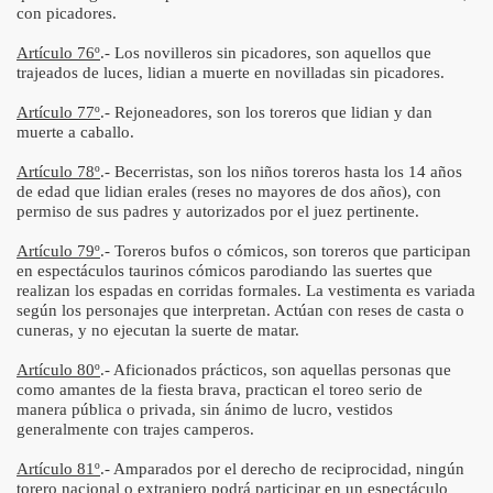
con picadores.
Artículo 76º
.- Los novilleros sin picadores, son aquellos que
trajeados de luces, lidian a muerte en novilladas sin picadores.
Artículo 77º
.- Rejoneadores, son los toreros que lidian y dan
muerte a caballo.
Artículo 78º
.- Becerristas, son los niños toreros hasta los 14 años
de edad que lidian erales (reses no mayores de dos años), con
permiso de sus padres y autorizados por el juez pertinente.
Artículo 79º
.- Toreros bufos o cómicos, son toreros que participan
en espectáculos taurinos cómicos parodiando las suertes que
realizan los espadas en corridas formales. La vestimenta es variada
según los personajes que interpretan. Actúan con reses de casta o
cuneras, y no ejecutan la suerte de matar.
Artículo 80º
.- Aficionados prácticos, son aquellas personas que
como amantes de la fiesta brava, practican el toreo serio de
manera pública o privada, sin ánimo de lucro, vestidos
generalmente con trajes camperos.
Artículo 81º
.- Amparados por el derecho de reciprocidad, ningún
torero nacional o extranjero podrá participar en un espectáculo