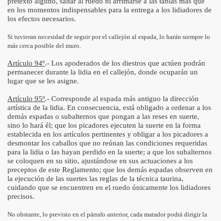
pretexto alguno, saltar al ruedo ni arrimarse a las tablas más que
en los momentos indispensables para la entrega a los lidiadores de
los efectos necesarios.
Si tuvieran necesidad de seguir por el callejón al espada, lo harán siempre lo
más cerca posible del muro.
Artículo 94º
.- Los apoderados de los diestros que actúen podrán
permanecer durante la lidia en el callejón, donde ocuparán un
lugar que se les asigne.
Artículo 95º
.- Corresponde al espada más antiguo la dirección
artística de la lidia. En consecuencia, está obligado a ordenar a los
demás espadas o subalternos que pongan a las reses en suerte,
sino lo hará él; que los picadores ejecuten la suerte en la forma
establecida en los artículos pertinentes y obligar a los picadores a
desmontar los caballos que no reúnan las condiciones requeridas
para la lidia o las hayan perdido en la suerte; a que los subalternos
se coloquen en su sitio, ajustándose en sus actuaciones a los
preceptos de este Reglamento; que los demás espadas observen en
la ejecución de las suertes las reglas de la técnica taurina,
cuidando que se encuentren en el ruedo únicamente los lidiadores
precisos.
No obstante, lo previsto en el párrafo anterior, cada matador podrá dirigir la