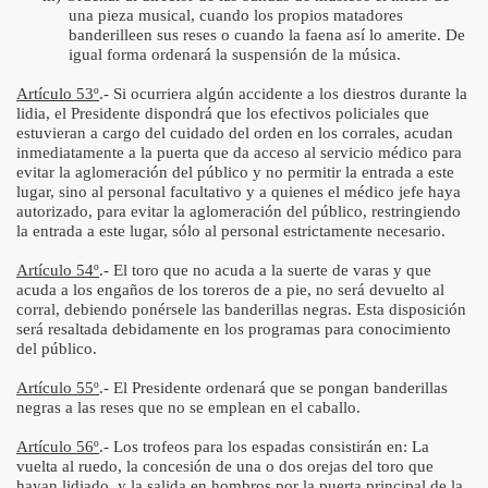
una pieza musical, cuando los propios matadores
banderilleen sus reses o cuando la faena así lo amerite. De
igual forma ordenará la suspensión de la música.
Artículo 53º
.- Si ocurriera algún accidente a los diestros durante la
lidia, el Presidente dispondrá que los efectivos policiales que
estuvieran a cargo del cuidado del orden en los corrales, acudan
inmediatamente a la puerta que da acceso al servicio médico para
evitar la aglomeración del público y no permitir la entrada a este
lugar, sino al personal facultativo y a quienes el médico jefe haya
autorizado, para evitar la aglomeración del público, restringiendo
la entrada a este lugar, sólo al personal estrictamente necesario.
Artículo 54º
.- El toro que no acuda a la suerte de varas y que
acuda a los engaños de los toreros de a pie, no será devuelto al
corral, debiendo ponérsele las banderillas negras. Esta disposición
será resaltada debidamente en los programas para conocimiento
del público.
Artículo 55º
.- El Presidente ordenará que se pongan banderillas
negras a las reses que no se emplean en el caballo.
Artículo 56º
.- Los trofeos para los espadas consistirán en: La
vuelta al ruedo, la concesión de una o dos orejas del toro que
hayan lidiado, y la salida en hombros por la puerta principal de la