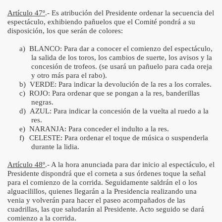
Artículo 47º
.- Es atribución del Presidente ordenar la secuencia del
espectáculo, exhibiendo pañuelos que el Comité pondrá a su
disposición, los que serán de colores:
a)
BLANCO: Para dar a conocer el comienzo del espectáculo,
la salida de los toros, los cambios de suerte, los avisos y la
concesión de trofeos. (se usará un pañuelo para cada oreja
y otro más para el rabo).
b)
VERDE: Para indicar la devolución de la res a los corrales.
c)
ROJO: Para ordenar que se pongan a la res, banderillas
negras.
d)
AZUL: Para indicar la concesión de la vuelta al ruedo a la
res.
e)
NARANJA: Para conceder el indulto a la res.
f)
CELESTE: Para ordenar el toque de música o suspenderla
durante la lidia.
Artículo 48º
.- A la hora anunciada para dar inicio al espectáculo, el
Presidente dispondrá que el corneta a sus órdenes toque la señal
para el comienzo de la corrida. Seguidamente saldrán el o los
alguacilillos, quienes llegarán a la Presidencia realizando una
venia y volverán para hacer el paseo acompañados de las
cuadrillas, las que saludarán al Presidente. Acto seguido se dará
comienzo a la corrida.