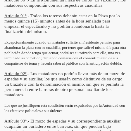
Artículo 90º
.- En la Monumental Plaza de Toros “El Vizcaíno”, los
matadores compondrán con sus respectivas cuadrillas.
Artículo 91º
.- Todos los toreros deberán estar en la Plaza por lo
menos quince (15) minutos antes de la hora señalada para
empezar el espectáculo y no podrán abandonarla hasta la
finalización del mismo.
Excepcionalmente cuando un matador solicite al Presidente permiso para
abandonar la plaza con su cuadrilla, por tener que salir el mismo día para otra
población donde tenga que actuar, podrá ser autorizado para ello, una vez
terminado su cometido; debiendo contarse con el consentimiento de sus
compañeros de terna y hacerla saber al público con la anticipación debida.
Artículo 92º
.- Los matadores no podrán llevar más de un mozo de
espadas y su auxiliar, los que usarán como distintivo de su cargo
un brazalete con la denominación el mismo, sin que se permita la
permanencia entre barreras de otro personal auxiliar de los
matadores.
Los que no justifiquen esta condición serán expulsados por la Autoridad con
los efectivos policiales a sus órdenes.
Artículo 93º
.- El mozo de espadas y su correspondiente auxiliar,
ocuparán un burladero entre barreras, sin que puedan bajo