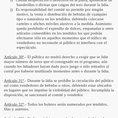
i)
Causar desperfectos o destrozos en la plaza, apoderarse de
banderillas o divisas que caigan del toro durante la lidia.
j)
Es responsabilidad del comité no permitir por ningún
motivo, la venta o distribución de bebidas de cualquier
tipo o naturaleza en los tendidos, debiendo colocarse
carteles o afiches móviles alusivos a la medida. Asimismo
queda prohibido el expendio de dulces, empanadas u otros
artículos comestibles en los tendidos los que podrán
efectuarse sólo en aquellos momentos que el tráfico de
vendedores no incomode al público ni interfiera con el
espectáculo.
Artículo 30º
.- El público no tendrá derecho a exigir que se lidie
mayor número de toros que el consignado en el programa, aún
cuando los lidiadores hayan dado poco juego o sido retirados al
corral por haberse inutilizado momentos antes o durante la lidia.
Artículo 31º
.- Durante la lidia se prohíbe la circulación del público
así como vendedores de bebidas u otros, debiendo estar ubicados
en lugares que no impidan la visibilidad del público. Incumplida la
disposición, se sancionará al comité y vendedor.
Artículo 32º
.- Todos los boletos serán numerados por tendidos,
filas y asientos.