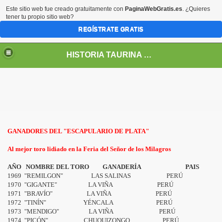
Este sitio web fue creado gratuitamente con
PaginaWebGratis.es
. ¿Quieres
tener tu propio sitio web?
REGÍSTRATE GRATIS
HISTORIA TAURINA DEL PERÚ
del Perú
 Toros en el América
e toros en el Perú
GANADORES DEL "ESCAPULARIO DE PLATA"
Al mejor toro lidiado en la Feria del Señor de los Milagros
lagros
AÑO NOMBRE DEL TORO GANADERÍA PAIS
1969 "REMILGON" LAS SALINAS PERÚ
ros de Chacra Ríos
1970 "GIGANTE" LA VIÑA PERÚ
1971 "BRAVÍO" LA VIÑA PERÚ
1
972 "TINÍN" YÉNCALA PERÚ
1973 "MENDIGO" LA VIÑA PERÚ
1974 "PICÓN" CHUQUIZONGO PERÚ
aza de Toros de Acho