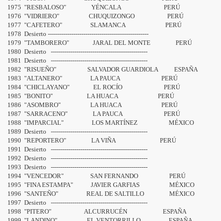
1975 "RESBALOSO" YÉNCALA PERÚ
1976 "VIDRIERO" CHUQUIZONGO PERÚ
oreros peruanos
1977 "CAFETERO" SLAMANCA PERÚ
1978 Desierto ---------------------------------------------------
najes en la Fiesta Brava
1979 "TAMBORERO" JARAL DEL MONTE PERÚ
1980 Desierto -------------------------------------------------
1981
Desierto -------------------------------------------------
trito del Rímac
1982 "RISUEÑO" SALVADOR GUARDIOLA ESPAÑA
1983 "ALTANERO" LA PAUCA PERÚ
Provincia de Chota
1984 "CHICLAYANO" EL ROCÍO PERÚ
1985 "BONITO" LA HUACA PERÚ
 Señor de los Milagros
1986 "ASOMBRO"
LA HUACA PERÚ
1987 "SARRACENO" LA PAUCA PERÚ
1988 "IMPARCIAL" LOS MARTÍNEZ MÉXICO
el Señor de los Milagros
1989
Desierto -------------------------------------------------
1990 "REPORTERO" LA VIÑA PERÚ
s - Perú Taurino 2009
1991
Desierto -------------------------------------------------
1992
Desierto -------------------------------------------------
s con Caballos - Perú Taurino 2009
1993
Desierto -------------------------------------------------
1994 "VENCEDOR" SAN FERNANDO PERÚ
1995 "FINA ESTAMPA" JAVIER GARFIAS MÉXICO
in Caballos - Perú Taurino 2009
1996 "SANTEÑO" REAL DE SALTILLO MÉXICO
1997
Desierto -------------------------------------------------
tas, Rejoneadores y Aficionados
1998 "PITERO" ALCURRUCÉN ESPAÑA
1999 "LANDINO" EL VENTORRILLO ESPAÑA