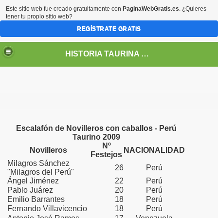
Este sitio web fue creado gratuitamente con
PaginaWebGratis.es
. ¿Quieres
tener tu propio sitio web?
REGÍSTRATE GRATIS
HISTORIA TAURINA DEL PERÚ
del Perú
 Toros en el América
e toros en el Perú
Escalafón de Novilleros con caballos - Perú
Taurino 2009
Nº
Novilleros
NACIONALIDAD
Festejos
lagros
Milagros Sánchez
26
Perú
"Milagros del Perú"
ros de Chacra Ríos
Ángel Jiménez
22
Perú
Pablo Juárez
20
Perú
Emilio Barrantes
18
Perú
Fernando Villavicencio
18
Perú
aza de Toros de Acho