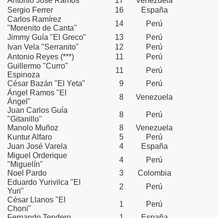
Antonio José Ramos
17
Venezuela
Sergio Ferrer
16
España
Carlos Ramírez
oreros peruanos
14
Perú
"Morenito de Canta"
Jimmy Guía "El Greco"
13
Perú
najes en la Fiesta Brava
Ivan Vela "Serranito"
12
Perú
Antonio Reyes (***)
11
Perú
trito del Rímac
Guillermo "Curro"
11
Perú
Espinoza
Provincia de Chota
César Bazán "El Yeta"
9
Perú
Ángel Ramos "El
8
Venezuela
Ángel"
 Señor de los Milagros
Juan Carlos Guía
8
Perú
"Gitanillo"
el Señor de los Milagros
Manolo Muñoz
8
Venezuela
Kuntur Alfaro
5
Perú
s - Perú Taurino 2009
Juan José Varela
4
España
Miguel Orderique
4
Perú
"Miguelín"
s con Caballos - Perú Taurino 2009
Noel Pardo
3
Colombia
Eduardo Yurivilca "El
in Caballos - Perú Taurino 2009
2
Perú
Yuri"
César Llanos "El
1
Perú
tas, Rejoneadores y Aficionados
Choni"
Fernando Tendero
1
España